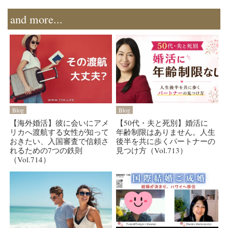
and more...
Blog
Blog
【海外婚活】彼に会いにアメ
【50代・夫と死別】婚活に
リカへ渡航する女性が知って
年齢制限はありません。人生
おきたい、入国審査で信頼さ
後半を共に歩くパートナーの
れるための7つの鉄則
見つけ方（Vol.713）
（Vol.714）