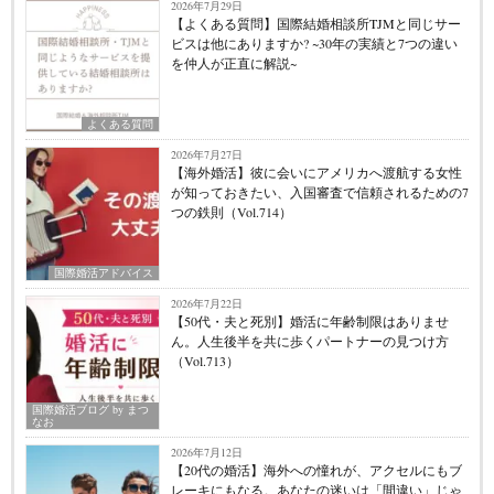
2026年7月29日
【よくある質問】国際結婚相談所TJMと同じサー
ビスは他にありますか? ~30年の実績と7つの違い
を仲人が正直に解説~
よくある質問
2026年7月27日
【海外婚活】彼に会いにアメリカへ渡航する女性
が知っておきたい、入国審査で信頼されるための7
つの鉄則（Vol.714）
国際婚活アドバイス
2026年7月22日
【50代・夫と死別】婚活に年齢制限はありませ
ん。人生後半を共に歩くパートナーの見つけ方
（Vol.713）
国際婚活ブログ by まつ
なお
2026年7月12日
【20代の婚活】海外への憧れが、アクセルにもブ
レーキにもなる。あなたの迷いは「間違い」じゃ