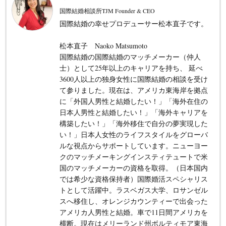
国際結婚相談所TJM Founder & CEO
国際結婚の幸せプロデューサー松本直子です。
松本直子 Naoko Matsumoto
国際結婚の国際結婚のマッチメーカー（仲人
士）として25年以上のキャリアを持ち、 延べ
3600人以上の独身女性に国際結婚の相談を受け
て参りました。現在は、アメリカ東海岸を拠点
に「外国人男性と結婚したい！」「海外在住の
日本人男性と結婚したい！」「海外キャリアを
構築したい！」「海外移住で自分の夢実現した
い！」日本人女性のライフスタイルをグローバ
ルな視点からサポートしています。ニューヨー
クのマッチメーキングインスティテュートで米
国のマッチメーカーの資格を取得。（日本国内
では希少な資格保持者）国際婚活スペシャリス
トとして活躍中。ラスベガス大学、ロサンゼル
スへ移住し、オレンジカウンティーで出会った
アメリカ人男性と結婚。車で11日間アメリカを
横断。現在はメリーランド州ボルティモア東海