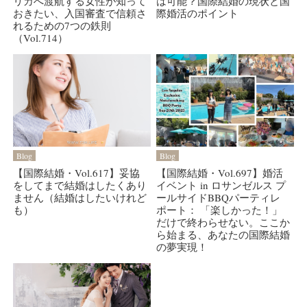
リカへ渡航する女性が知って
は可能？国際結婚の現状と国
おきたい、入国審査で信頼さ
際婚活のポイント
れるための7つの鉄則
（Vol.714）
Blog
Blog
【国際結婚・Vol.617】妥協
【国際結婚・Vol.697】婚活
をしてまで結婚はしたくあり
イベント in ロサンゼルス プ
ません（結婚はしたいけれど
ールサイドBBQパーティレ
も）
ポート： 「楽しかった！」
だけで終わらせない。ここか
ら始まる、あなたの国際結婚
の夢実現！