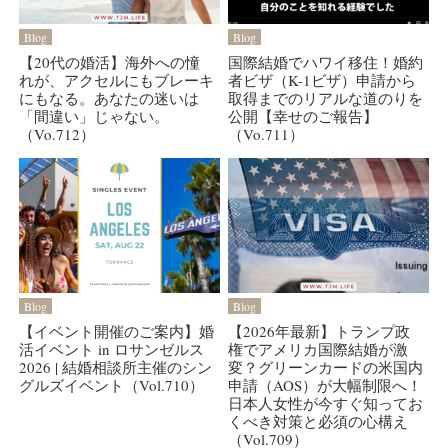
Blog
Blog
【20代の婚活】海外への憧
国際結婚でハワイ移住！婚約
れが、アクセルにもブレーキ
者ビザ（K-1ビザ）申請から
にもなる。あなたの迷いは
取得までのリアルな道のりを
「間違い」じゃない。
公開【幸せのご報告】
（Vo.712）
（Vo.711）
Blog
Blog
【イベント開催のご案内】婚
【2026年最新】トランプ政
活イベント in ロサンゼルス
権でアメリカ国際結婚が激
2026 | 結婚相談所主催のシン
変？グリーンカードの米国内
グルズイベント（Vol.710）
申請（AOS）が大幅制限へ！
日本人女性が今すぐ知ってお
くべき対策と必須の心構え
（Vol.709）