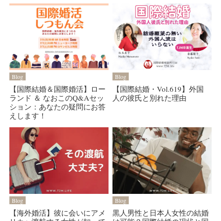
Blog
Blog
【国際結婚＆国際婚活】ロー
【国際結婚・Vol.619】外国
ランド ＆ なおこのQ&Aセッ
人の彼氏と別れた理由
ション：あなたの疑問にお答
えします！
Blog
Blog
【海外婚活】彼に会いにアメ
黒人男性と日本人女性の結婚