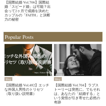
【国際結婚 Vol.706】国際結
婚「スピード婚」は可能？出
会って2ヶ月で成婚を決めた
カップルの「FAITH」と決断
力の秘密
Popular Posts
Blog
Blog
【国際結婚 Vol.482】エッチ
【国際結婚 Vol.704】ラブス
な外国人男性のトリセツ
トーリーは突然に。でもそれ
（取り扱い説明書）
は、あなたの「結婚する」と
いう覚悟が引き寄せた必然の
奇跡