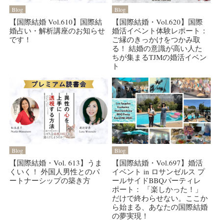
Blog
Blog
【国際結婚 Vol.610】国際結
【国際結婚・Vol.620】国際
婚占い・解析講座のお知らせ
婚活イベント体験レポート：
です！
ご縁のきっかけをつかみ取
る！ 結婚の意識が高い人た
ちが集まるTJMの婚活イベン
ト
Blog
Blog
【国際結婚・Vol. 613】うま
【国際結婚・Vol.697】婚活
くいく！ 外国人男性とのパ
イベント in ロサンゼルス プ
ートナーシップの築き方
ールサイドBBQパーティレ
ポート： 「楽しかった！」
だけで終わらせない。ここか
ら始まる、あなたの国際結婚
の夢実現！