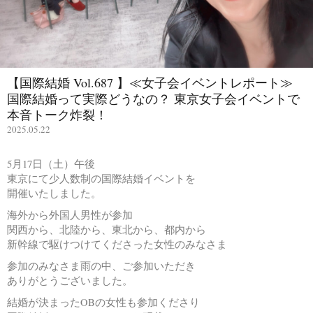
【国際結婚 Vol.687 】≪女子会イベントレポート≫
国際結婚って実際どうなの？ 東京女子会イベントで
本音トーク炸裂！
2025.05.22
5月17日（土）午後
東京にて少人数制の国際結婚イベントを
開催いたしました。
海外から外国人男性が参加
関西から、北陸から、東北から、都内から
新幹線で駆けつけてくださった女性のみなさま
参加のみなさま雨の中、ご参加いただき
ありがとうございました。
結婚が決まったOBの女性も参加くださり