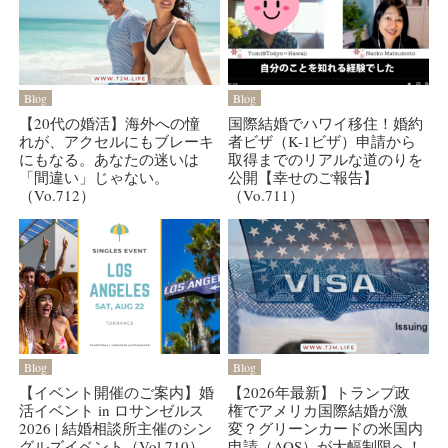
Blog
Blog
【20代の婚活】海外への憧
国際結婚でハワイ移住！婚約
れが、アクセルにもブレーキ
者ビザ（K-1ビザ）申請から
にもなる。あなたの迷いは
取得までのリアルな道のりを
「間違い」じゃない。
公開【幸せのご報告】
（Vo.712）
（Vo.711）
Blog
Blog
【イベント開催のご案内】婚
【2026年最新】トランプ政
活イベント in ロサンゼルス
権でアメリカ国際結婚が激
2026 | 結婚相談所主催のシン
変？グリーンカードの米国内
グルズイベント（Vol.710）
申請（AOS）が大幅制限へ！