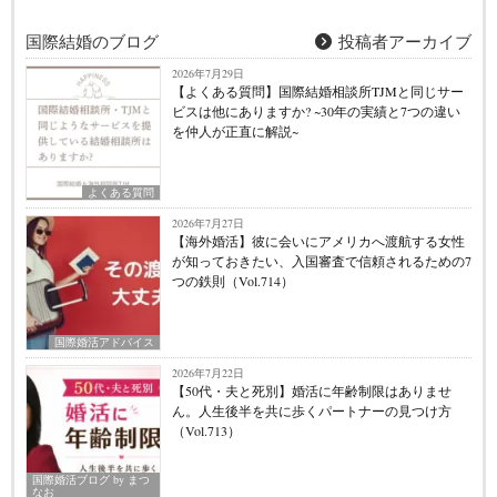
国際結婚のブログ
投稿者アーカイブ
2026年7月29日
【よくある質問】国際結婚相談所TJMと同じサー
ビスは他にありますか? ~30年の実績と7つの違い
を仲人が正直に解説~
よくある質問
2026年7月27日
【海外婚活】彼に会いにアメリカへ渡航する女性
が知っておきたい、入国審査で信頼されるための7
つの鉄則（Vol.714）
国際婚活アドバイス
2026年7月22日
【50代・夫と死別】婚活に年齢制限はありませ
ん。人生後半を共に歩くパートナーの見つけ方
（Vol.713）
国際婚活ブログ by まつ
なお