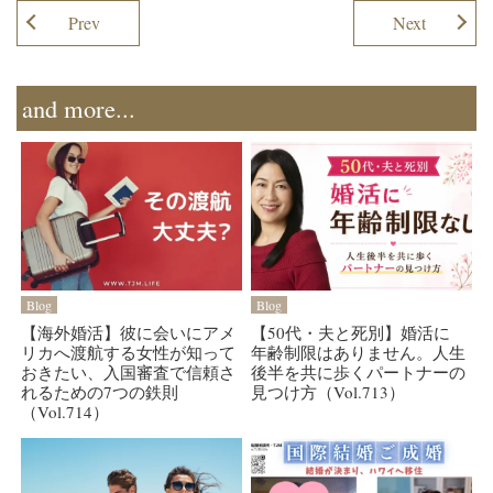
Prev
Next
and more...
Blog
Blog
【海外婚活】彼に会いにアメ
【50代・夫と死別】婚活に
リカへ渡航する女性が知って
年齢制限はありません。人生
おきたい、入国審査で信頼さ
後半を共に歩くパートナーの
れるための7つの鉄則
見つけ方（Vol.713）
（Vol.714）