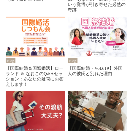
いう覚悟が引き寄せた必然の
奇跡
Blog
Blog
【国際結婚＆国際婚活】ロー
【国際結婚・Vol.619】外国
ランド ＆ なおこのQ&Aセッ
人の彼氏と別れた理由
ション：あなたの疑問にお答
えします！