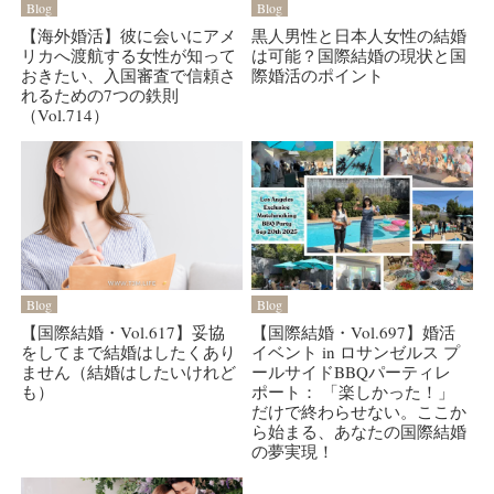
Blog
Blog
【海外婚活】彼に会いにアメ
黒人男性と日本人女性の結婚
リカへ渡航する女性が知って
は可能？国際結婚の現状と国
おきたい、入国審査で信頼さ
際婚活のポイント
れるための7つの鉄則
（Vol.714）
Blog
Blog
【国際結婚・Vol.617】妥協
【国際結婚・Vol.697】婚活
をしてまで結婚はしたくあり
イベント in ロサンゼルス プ
ません（結婚はしたいけれど
ールサイドBBQパーティレ
も）
ポート： 「楽しかった！」
だけで終わらせない。ここか
ら始まる、あなたの国際結婚
の夢実現！