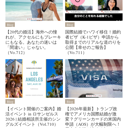
Blog
Blog
【20代の婚活】海外への憧
国際結婚でハワイ移住！婚約
れが、アクセルにもブレーキ
者ビザ（K-1ビザ）申請から
にもなる。あなたの迷いは
取得までのリアルな道のりを
「間違い」じゃない。
公開【幸せのご報告】
（Vo.712）
（Vo.711）
Blog
Blog
【イベント開催のご案内】婚
【2026年最新】トランプ政
活イベント in ロサンゼルス
権でアメリカ国際結婚が激
2026 | 結婚相談所主催のシン
変？グリーンカードの米国内
グルズイベント（Vol.710）
申請（AOS）が大幅制限へ！