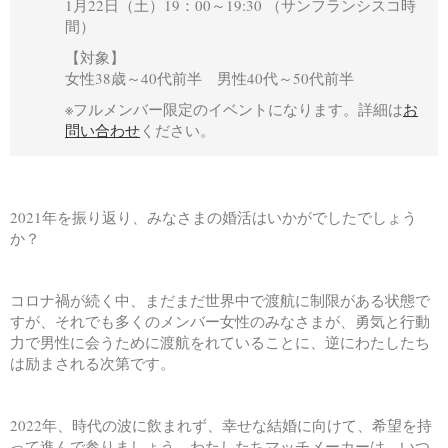
1月22日（土）19：00～19:30 （サンフランシスコ時
間）
【対象】
女性38歳～40代前半 男性40代～50代前半
※フルメンバー限定のイベントになります。詳細は
お
問い合わせ
ください。
2021年を振り返り、みなさまの婚活はいかがでしたでしょう
か？
コロナ禍が続く中、まだまだ世界中で渡航に制限がある状態で
すが、それでも多くのメンバー女性のみなさまが、勇気と行動
力で男性に会うために渡航をれていることに、逆にわたしたち
は励まされる次第です。
2022年、時代の波に飲まれず、幸せな結婚に向けて、希望を持
って進んで参りましょう。わたしたちマッチメーカーは、いつ