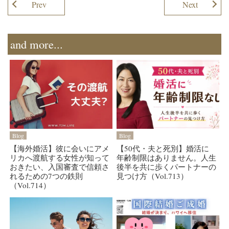
Prev
Next
and more...
Blog
Blog
【海外婚活】彼に会いにアメ
【50代・夫と死別】婚活に
リカへ渡航する女性が知って
年齢制限はありません。人生
おきたい、入国審査で信頼さ
後半を共に歩くパートナーの
れるための7つの鉄則
見つけ方（Vol.713）
（Vol.714）