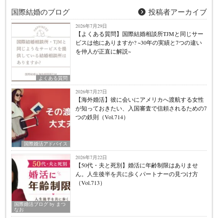
国際結婚のブログ
投稿者アーカイブ
2026年7月29日
【よくある質問】国際結婚相談所TJMと同じサー
ビスは他にありますか? ~30年の実績と7つの違い
を仲人が正直に解説~
よくある質問
2026年7月27日
【海外婚活】彼に会いにアメリカへ渡航する女性
が知っておきたい、入国審査で信頼されるための7
つの鉄則（Vol.714）
国際婚活アドバイス
2026年7月22日
【50代・夫と死別】婚活に年齢制限はありませ
ん。人生後半を共に歩くパートナーの見つけ方
（Vol.713）
国際婚活ブログ by まつ
なお