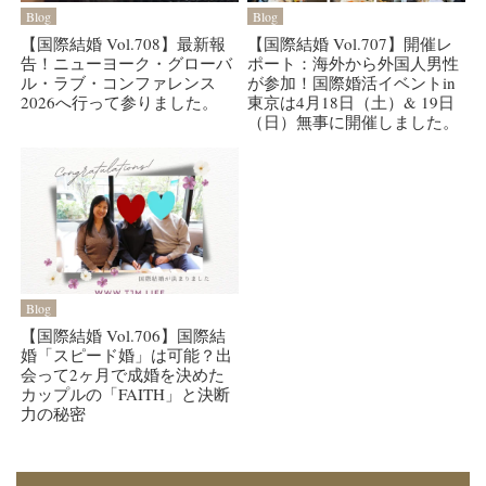
Blog
Blog
【国際結婚 Vol.708】最新報
【国際結婚 Vol.707】開催レ
告！ニューヨーク・グローバ
ポート：海外から外国人男性
ル・ラブ・コンファレンス
が参加！国際婚活イベントin
2026へ行って参りました。
東京は4月18日（土）& 19日
（日）無事に開催しました。
Blog
【国際結婚 Vol.706】国際結
婚「スピード婚」は可能？出
会って2ヶ月で成婚を決めた
カップルの「FAITH」と決断
力の秘密