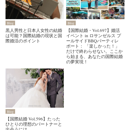
Blog
Blog
黒人男性と日本人女性の結婚
【国際結婚・Vol.697】婚活
は可能？国際結婚の現状と国
イベント in ロサンゼルス プ
際婚活のポイント
ールサイドBBQパーティレ
ポート： 「楽しかった！」
だけで終わらせない。ここか
ら始まる、あなたの国際結婚
の夢実現！
Blog
【国際結婚 Vol.596】たった
ひとりの理想のパートナーと
出会うには