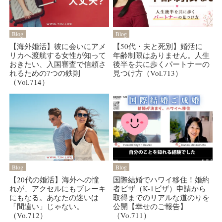
Blog
Blog
【海外婚活】彼に会いにアメ
【50代・夫と死別】婚活に
リカへ渡航する女性が知って
年齢制限はありません。人生
おきたい、入国審査で信頼さ
後半を共に歩くパートナーの
れるための7つの鉄則
見つけ方（Vol.713）
（Vol.714）
Blog
Blog
【20代の婚活】海外への憧
国際結婚でハワイ移住！婚約
れが、アクセルにもブレーキ
者ビザ（K-1ビザ）申請から
にもなる。あなたの迷いは
取得までのリアルな道のりを
「間違い」じゃない。
公開【幸せのご報告】
（Vo.712）
（Vo.711）