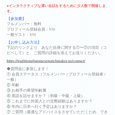
※インタラクティブな濃い会話をするために少人数で開催しま
す。
【参加費】
フルメンバー：無料
プロフィール登録会員：$30
一般ゲスト：$50
【お申し込み方法】
下記のリンクより、あなた自身に関する①〜⑦の項目（コ
ピペして）と、ご質問の詳細を添えてお送りください。
https://traditionaljapanesematchmaker.us/contact/
◆質問会に参加します！
① 会員ステータス（フルメンバー / プロフィール登録者 /
一般）
② 年齢
③ お相手の希望年齢層
④ 英語を話せますか？（初級・中級・上級）
⑤ これまでに外国人との交際経験はありますか？
⑥ 年内に日本へ行く予定はありますか？
⑦ ご質問（最適なアドバイスをさせていただくため、でき