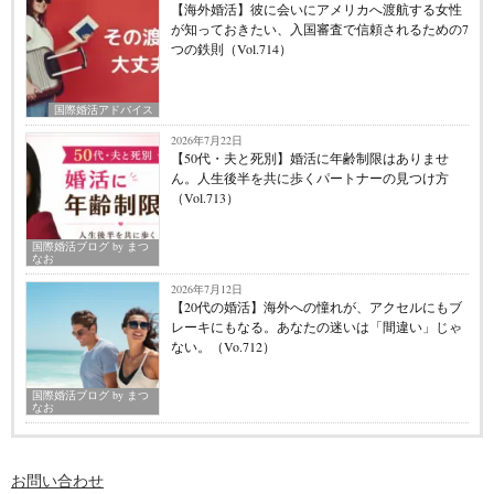
【海外婚活】彼に会いにアメリカへ渡航する女性
が知っておきたい、入国審査で信頼されるための7
つの鉄則（Vol.714）
国際婚活アドバイス
2026年7月22日
【50代・夫と死別】婚活に年齢制限はありませ
ん。人生後半を共に歩くパートナーの見つけ方
（Vol.713）
国際婚活ブログ by まつ
なお
2026年7月12日
【20代の婚活】海外への憧れが、アクセルにもブ
レーキにもなる。あなたの迷いは「間違い」じゃ
ない。（Vo.712）
国際婚活ブログ by まつ
なお
お問い合わせ