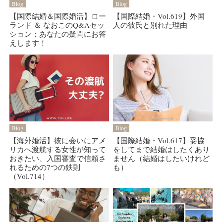
Blog
Blog
【国際結婚＆国際婚活】ロー
【国際結婚・Vol.619】外国
ランド ＆ なおこのQ&Aセッ
人の彼氏と別れた理由
ション：あなたの疑問にお答
えします！
Blog
Blog
【海外婚活】彼に会いにアメ
【国際結婚・Vol.617】妥協
リカへ渡航する女性が知って
をしてまで結婚はしたくあり
おきたい、入国審査で信頼さ
ません（結婚はしたいけれど
れるための7つの鉄則
も）
（Vol.714）