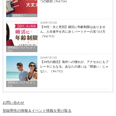
つの鉄則（Vol.714）
国際婚活アドバイス
2026年7月22日
【50代・夫と死別】婚活に年齢制限はありませ
ん。人生後半を共に歩くパートナーの見つけ方
（Vol.713）
国際婚活ブログ by まつ
なお
2026年7月12日
【20代の婚活】海外への憧れが、アクセルにもブ
レーキにもなる。あなたの迷いは「間違い」じゃ
ない。（Vo.712）
国際婚活ブログ by まつ
なお
お問い合わせ
登録男性の情報＆イベント情報を受け取る