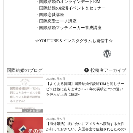
・国際結婚のオンラインデートPJM
・国際結婚の婚活イベント＆セミナー
・国際恋愛講座
・国際恋愛コーチ講座
・国際結婚マッチメーカー養成講座
☆YOUTUBE＆インスタグラムも発信中☆
国際結婚のブログ
投稿者アーカイブ
2026年7月29日
【よくある質問】国際結婚相談所TJMと同じサー
ビスは他にありますか? ~30年の実績と7つの違い
を仲人が正直に解説~
よくある質問
2026年7月27日
【海外婚活】彼に会いにアメリカへ渡航する女性
が知っておきたい、入国審査で信頼されるための7