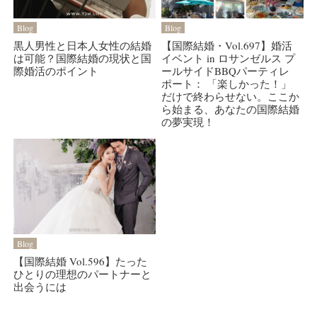
Blog
Blog
黒人男性と日本人女性の結婚
【国際結婚・Vol.697】婚活
は可能？国際結婚の現状と国
イベント in ロサンゼルス プ
際婚活のポイント
ールサイドBBQパーティレ
ポート： 「楽しかった！」
だけで終わらせない。ここか
ら始まる、あなたの国際結婚
の夢実現！
Blog
【国際結婚 Vol.596】たった
ひとりの理想のパートナーと
出会うには