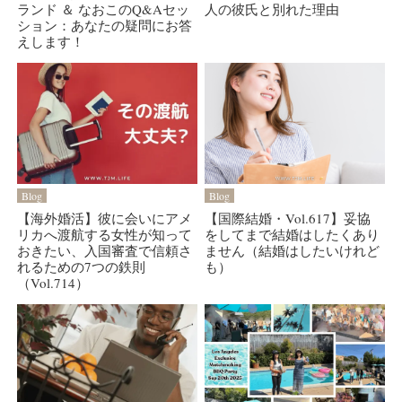
ランド ＆ なおこのQ&Aセッ
人の彼氏と別れた理由
ション：あなたの疑問にお答
えします！
Blog
Blog
【海外婚活】彼に会いにアメ
【国際結婚・Vol.617】妥協
リカへ渡航する女性が知って
をしてまで結婚はしたくあり
おきたい、入国審査で信頼さ
ません（結婚はしたいけれど
れるための7つの鉄則
も）
（Vol.714）