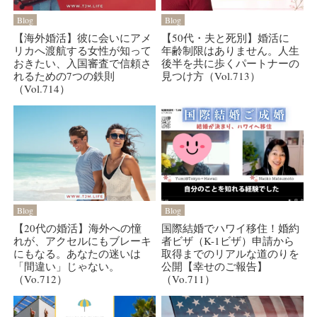
Blog
Blog
【海外婚活】彼に会いにアメ
【50代・夫と死別】婚活に
リカへ渡航する女性が知って
年齢制限はありません。人生
おきたい、入国審査で信頼さ
後半を共に歩くパートナーの
れるための7つの鉄則
見つけ方（Vol.713）
（Vol.714）
Blog
Blog
【20代の婚活】海外への憧
国際結婚でハワイ移住！婚約
れが、アクセルにもブレーキ
者ビザ（K-1ビザ）申請から
にもなる。あなたの迷いは
取得までのリアルな道のりを
「間違い」じゃない。
公開【幸せのご報告】
（Vo.712）
（Vo.711）