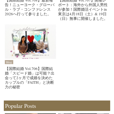
【国際結婚 Vol.708】最新報
【国際結婚 Vol.707】開催レ
告！ニューヨーク・グローバ
ポート：海外から外国人男性
ル・ラブ・コンファレンス
が参加！国際婚活イベントin
2026へ行って参りました。
東京は4月18日（土）& 19日
（日）無事に開催しました。
Blog
【国際結婚 Vol.706】国際結
婚「スピード婚」は可能？出
会って2ヶ月で成婚を決めた
カップルの「FAITH」と決断
力の秘密
Popular Posts