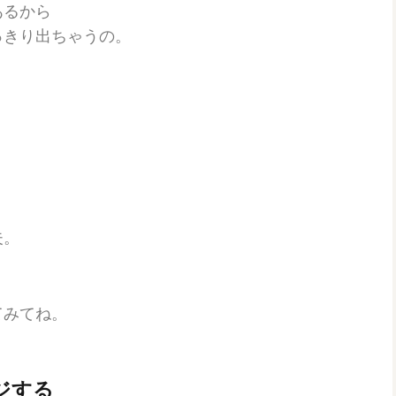
あるから
っきり出ちゃうの。
夫。
てみてね。
ジする