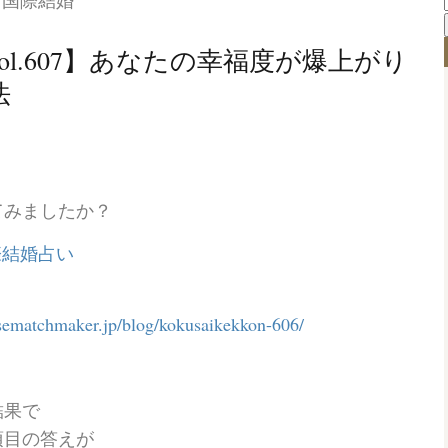
ol.607】あなたの幸福度が爆上がり
法
てみましたか？
nesematchmaker.jp/blog/kokusaikekkon-606/
結果で
項目の答えが