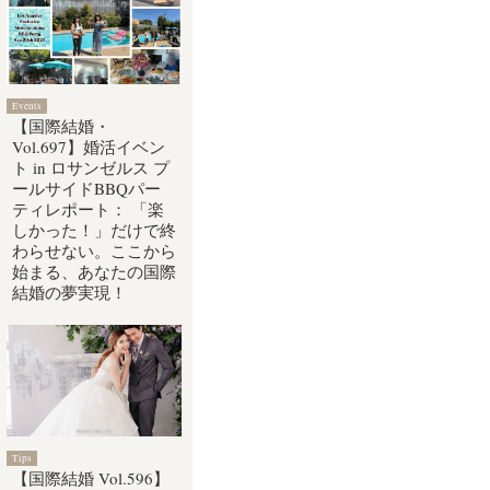
Events
【国際結婚・
Vol.697】婚活イベン
ト in ロサンゼルス プ
ールサイドBBQパー
ティレポート： 「楽
しかった！」だけで終
わらせない。ここから
始まる、あなたの国際
結婚の夢実現！
Tips
【国際結婚 Vol.596】