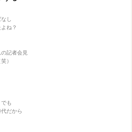
ばなし
たよね？
んの記者会見
（笑）
トでも
時代だから