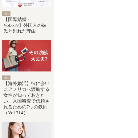
Tips
【国際結婚・
Vol.619】外国人の彼
氏と別れた理由
Tips
【海外婚活】彼に会い
にアメリカへ渡航する
女性が知っておきた
い、入国審査で信頼さ
れるための7つの鉄則
（Vol.714）