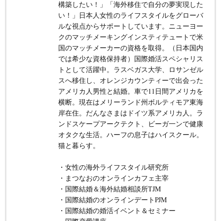
構築したい！」「海外移住で自分の夢実現した
い！」日本人女性のライフスタイルをグローバ
ルな視点からサポートしています。ニューヨー
クのマッチメーキングインスティテュートで米
国のマッチメーカーの資格を取得。（日本国内
では希少な資格保持者）国際婚活スペシャリス
トとして活躍中。ラスベガス大学、ロサンゼル
スへ移住し、オレンジカウンティーで出会った
アメリカ人男性と結婚。車で11日間アメリカを
横断。現在はメリーランド州ボルティモア東海
岸在住。だんなさまはドイツ系アメリカ人。ラ
ンドスケープアークテクト、ビーガ一ンで健康
オタクな生活。ハーフの息子はハイスクール。
猫と暮らす。
・女性の海外ライフスタイル研究所
・まつなおのオンラインカフェ主宰
・国際結婚＆海外結婚相談所TJM
・国際結婚のオンラインデートPJM
・国際結婚の婚活イベント＆セミナー