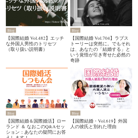
Blog
Blog
【国際結婚 Vol.482】エッチ
【国際結婚 Vol.704】ラブス
な外国人男性のトリセツ
トーリーは突然に。でもそれ
（取り扱い説明書）
は、あなたの「結婚する」と
いう覚悟が引き寄せた必然の
奇跡
Blog
Blog
【国際結婚＆国際婚活】ロー
【国際結婚・Vol.619】外国
ランド ＆ なおこのQ&Aセッ
人の彼氏と別れた理由
ション：あなたの疑問にお答
えします！