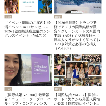
Blog
Blog
【イベント開催のご案内】婚
【2026年最新】トランプ政
活イベント in ロサンゼルス
権でアメリカ国際結婚が激
2026 | 結婚相談所主催のシン
変？グリーンカードの米国内
グルズイベント（Vol.710）
申請（AOS）が大幅制限へ！
日本人女性が今すぐ知ってお
くべき対策と必須の心構え
（Vol.709）
Blog
Blog
【国際結婚 Vol.708】最新報
【国際結婚 Vol.707】開催レ
告！ニューヨーク・グローバ
ポート：海外から外国人男性
ル・ラブ・コンファレンス
が参加！国際婚活イベントin