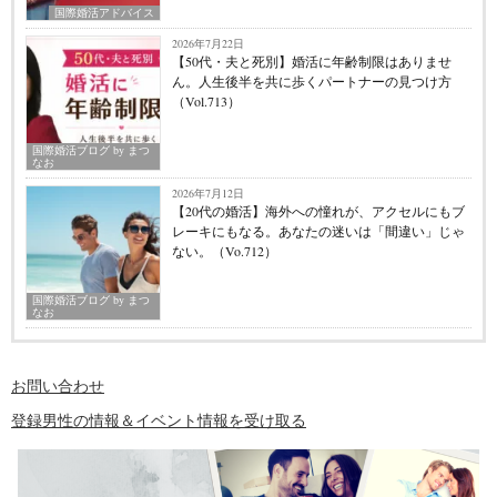
国際婚活アドバイス
2026年7月22日
【50代・夫と死別】婚活に年齢制限はありませ
ん。人生後半を共に歩くパートナーの見つけ方
（Vol.713）
国際婚活ブログ by まつ
なお
2026年7月12日
【20代の婚活】海外への憧れが、アクセルにもブ
レーキにもなる。あなたの迷いは「間違い」じゃ
ない。（Vo.712）
国際婚活ブログ by まつ
なお
お問い合わせ
登録男性の情報＆イベント情報を受け取る