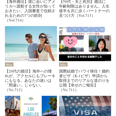
【海外婚活】彼に会いにアメ
【50代・夫と死別】婚活に
リカへ渡航する女性が知って
年齢制限はありません。人生
おきたい、入国審査で信頼さ
後半を共に歩くパートナーの
れるための7つの鉄則
見つけ方（Vol.713）
（Vol.714）
Blog
Blog
【20代の婚活】海外への憧
国際結婚でハワイ移住！婚約
れが、アクセルにもブレーキ
者ビザ（K-1ビザ）申請から
にもなる。あなたの迷いは
取得までのリアルな道のりを
「間違い」じゃない。
公開【幸せのご報告】
（Vo.712）
（Vo.711）