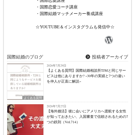
・国際恋愛講座
・国際恋愛コーチ講座
・国際結婚マッチメーカー養成講座
☆YOUTUBE＆インスタグラムも発信中☆
国際結婚のブログ
投稿者アーカイブ
2026年7月29日
【よくある質問】国際結婚相談所TJMと同じサー
ビスは他にありますか? ~30年の実績と7つの違い
を仲人が正直に解説~
よくある質問
2026年7月27日
【海外婚活】彼に会いにアメリカへ渡航する女性
が知っておきたい、入国審査で信頼されるための7
つの鉄則（Vol.714）