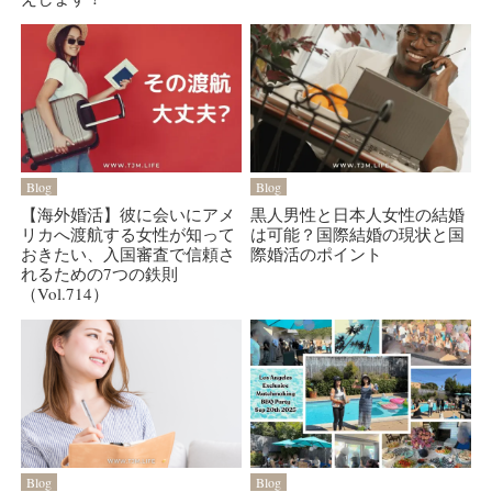
Blog
Blog
【海外婚活】彼に会いにアメ
黒人男性と日本人女性の結婚
リカへ渡航する女性が知って
は可能？国際結婚の現状と国
おきたい、入国審査で信頼さ
際婚活のポイント
れるための7つの鉄則
（Vol.714）
Blog
Blog