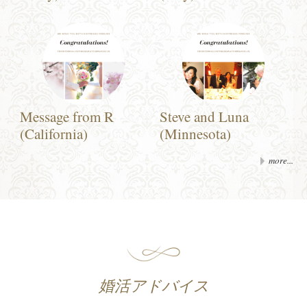
Message from R
Steve and Luna
(California)
(Minnesota)
more...
婚活アドバイス