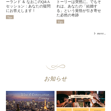
ーランド ＆ なおこのQ&A
トーリーは突然に。でもそ
セッション：あなたの疑問
れは、あなたの「結婚す
にお答えします！
る」という覚悟が引き寄せ
た必然の奇跡
Tips
Tips
more...
お知らせ