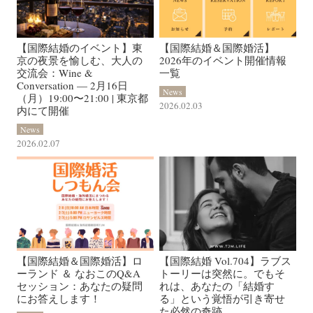
【国際結婚のイベント】東
【国際結婚＆国際婚活】
京の夜景を愉しむ、大人の
2026年のイベント開催情報
交流会：Wine &
一覧
Conversation — 2月16日
News
（月）19:00〜21:00 | 東京都
2026.02.03
内にて開催
News
2026.02.07
【国際結婚＆国際婚活】ロ
【国際結婚 Vol.704】ラブス
ーランド ＆ なおこのQ&A
トーリーは突然に。でもそ
セッション：あなたの疑問
れは、あなたの「結婚す
にお答えします！
る」という覚悟が引き寄せ
た必然の奇跡