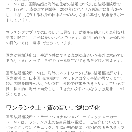
（TJM）は、国際結婚と海外在住者の結婚に特化した結婚相談所で
す。1999年、表参道で創業後、2009年にアメリカ東海岸に拠点を移
し、世界に点在する独身の日本人中のみなさまの幸せな結婚をサポー
トしています。
マッチングアプリでの出会いとは異なり、結婚を目的とした真剣な独
身者に限定し、ご登録をいただいています。遊び目的の方、結婚以外
の目的の方はご遠慮いただいています。
国際結婚相談所は、生涯を共にできる真剣な出会いを海外に求めてい
るみなさまにとって、最短のゴール設定ができる選択肢と言えます。
国際結婚相談所TJMは、海外のネットワークに強い結婚相談所です。
国際婚活は、日本国内の婚活マーケットとは全く事情が異なります。
婚活の幅を国外へ広げたい女性、年齢で結婚をあきらめかけている女
性、将来的に海外で自分らしく生きたい女性のみなさまは是非、ご相
談ください。
ワンランク上・質の高いご縁に特化
国際結婚相談所・トラディショナルジャパニーズマッチメーカー
（TJM）は、ワンランク上の独身男性を厳選し、ご紹介しています。
バックグラウンドチェック、年収証明の提出、個別の審査をスタッフ