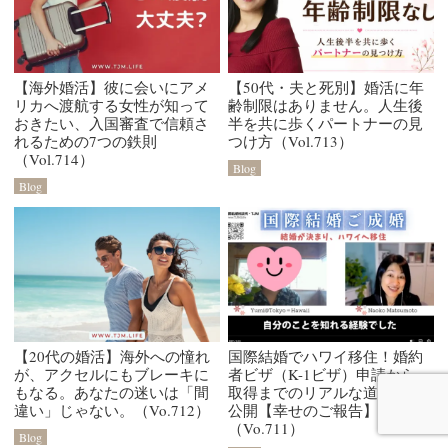
【海外婚活】彼に会いにアメ
【50代・夫と死別】婚活に年
リカへ渡航する女性が知って
齢制限はありません。人生後
おきたい、入国審査で信頼さ
半を共に歩くパートナーの見
れるための7つの鉄則
つけ方（Vol.713）
（Vol.714）
Blog
Blog
【20代の婚活】海外への憧れ
国際結婚でハワイ移住！婚約
が、アクセルにもブレーキに
者ビザ（K-1ビザ）申請から
もなる。あなたの迷いは「間
取得までのリアルな道のりを
違い」じゃない。（Vo.712）
公開【幸せのご報告】
（Vo.711）
Blog