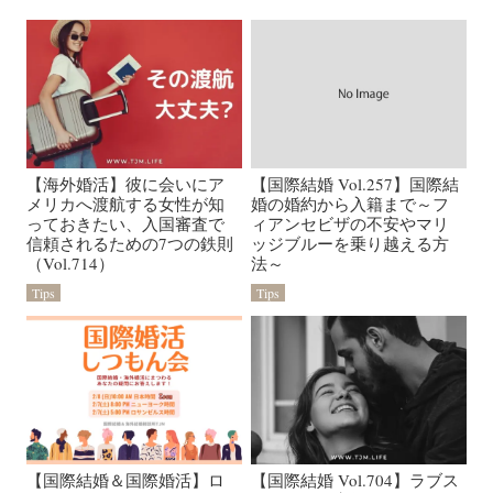
【海外婚活】彼に会いにア
【国際結婚 Vol.257】国際結
メリカへ渡航する女性が知
婚の婚約から入籍まで～フ
っておきたい、入国審査で
ィアンセビザの不安やマリ
信頼されるための7つの鉄則
ッジブルーを乗り越える方
（Vol.714）
法～
Tips
Tips
【国際結婚＆国際婚活】ロ
【国際結婚 Vol.704】ラブス