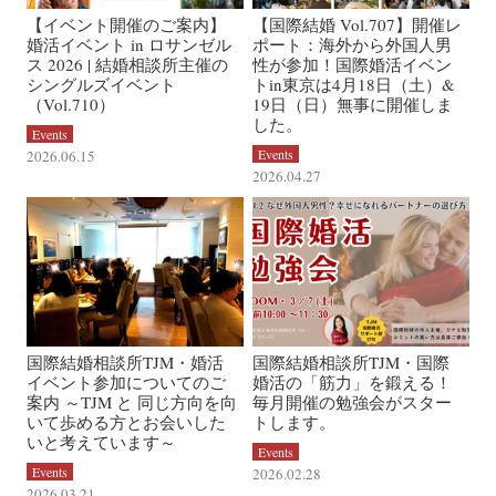
【イベント開催のご案内】
【国際結婚 Vol.707】開催レ
婚活イベント in ロサンゼル
ポート：海外から外国人男
ス 2026 | 結婚相談所主催の
性が参加！国際婚活イベン
シングルズイベント
トin東京は4月18日（土）&
（Vol.710）
19日（日）無事に開催しま
した。
Events
Events
2026.06.15
2026.04.27
国際結婚相談所TJM・婚活
国際結婚相談所TJM・国際
イベント参加についてのご
婚活の「筋力」を鍛える！
案内 ～TJM と 同じ方向を向
毎月開催の勉強会がスター
いて歩める方とお会いした
トします。
いと考えています～
Events
Events
2026.02.28
2026.03.21