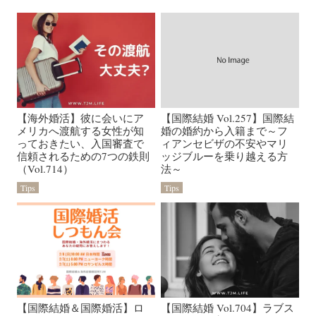
【海外婚活】彼に会いにア
【国際結婚 Vol.257】国際結
メリカへ渡航する女性が知
婚の婚約から入籍まで～フ
っておきたい、入国審査で
ィアンセビザの不安やマリ
信頼されるための7つの鉄則
ッジブルーを乗り越える方
（Vol.714）
法～
Tips
Tips
【国際結婚＆国際婚活】ロ
【国際結婚 Vol.704】ラブス