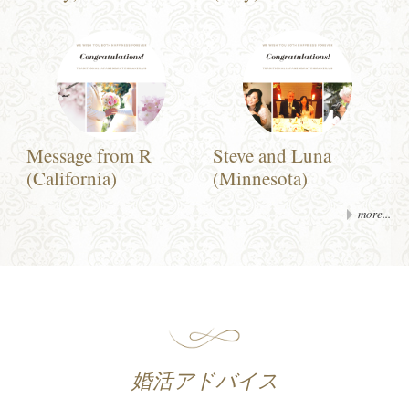
Message from R
Steve and Luna
(California)
(Minnesota)
more...
婚活アドバイス