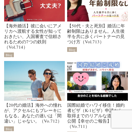
【海外婚活】彼に会いにアメ
【50代・夫と死別】婚活に年
リカへ渡航する女性が知って
齢制限はありません。人生後
おきたい、入国審査で信頼さ
半を共に歩くパートナーの見
れるための7つの鉄則
つけ方（Vol.713）
（Vol.714）
Blog
Blog
【20代の婚活】海外への憧れ
国際結婚でハワイ移住！婚約
が、アクセルにもブレーキに
者ビザ（K-1ビザ）申請から
もなる。あなたの迷いは「間
取得までのリアルな道のりを
違い」じゃない。（Vo.712）
公開【幸せのご報告】
（Vo.711）
Blog