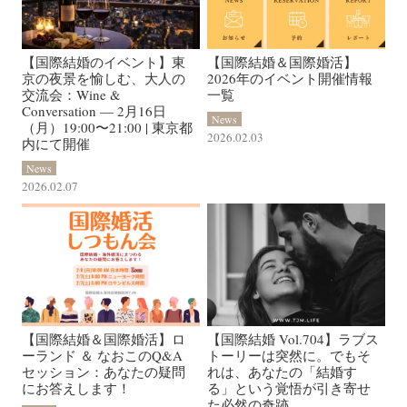
【国際結婚のイベント】東
【国際結婚＆国際婚活】
京の夜景を愉しむ、大人の
2026年のイベント開催情報
交流会：Wine &
一覧
Conversation — 2月16日
News
（月）19:00〜21:00 | 東京都
2026.02.03
内にて開催
News
2026.02.07
【国際結婚＆国際婚活】ロ
【国際結婚 Vol.704】ラブス
ーランド ＆ なおこのQ&A
トーリーは突然に。でもそ
セッション：あなたの疑問
れは、あなたの「結婚す
にお答えします！
る」という覚悟が引き寄せ
た必然の奇跡