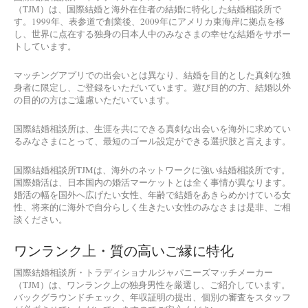
（TJM）は、国際結婚と海外在住者の結婚に特化した結婚相談所で
す。1999年、表参道で創業後、2009年にアメリカ東海岸に拠点を移
し、世界に点在する独身の日本人中のみなさまの幸せな結婚をサポー
トしています。
マッチングアプリでの出会いとは異なり、結婚を目的とした真剣な独
身者に限定し、ご登録をいただいています。遊び目的の方、結婚以外
の目的の方はご遠慮いただいています。
国際結婚相談所は、生涯を共にできる真剣な出会いを海外に求めてい
るみなさまにとって、最短のゴール設定ができる選択肢と言えます。
国際結婚相談所TJMは、海外のネットワークに強い結婚相談所です。
国際婚活は、日本国内の婚活マーケットとは全く事情が異なります。
婚活の幅を国外へ広げたい女性、年齢で結婚をあきらめかけている女
性、将来的に海外で自分らしく生きたい女性のみなさまは是非、ご相
談ください。
ワンランク上・質の高いご縁に特化
国際結婚相談所・トラディショナルジャパニーズマッチメーカー
（TJM）は、ワンランク上の独身男性を厳選し、ご紹介しています。
バックグラウンドチェック、年収証明の提出、個別の審査をスタッフ