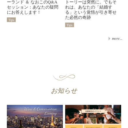
ーランド ＆ なおこのQ&A
トーリーは突然に。でもそ
セッション：あなたの疑問
れは、あなたの「結婚す
にお答えします！
る」という覚悟が引き寄せ
た必然の奇跡
Tips
Tips
more...
お知らせ