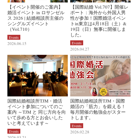
【イベント開催のご案内】
【国際結婚 Vol.707】開催レ
婚活イベント in ロサンゼル
ポート：海外から外国人男
ス 2026 | 結婚相談所主催の
性が参加！国際婚活イベン
シングルズイベント
トin東京は4月18日（土）&
（Vol.710）
19日（日）無事に開催しま
した。
Events
Events
2026.06.15
2026.04.27
国際結婚相談所TJM・婚活
国際結婚相談所TJM・国際
イベント参加についてのご
婚活の「筋力」を鍛える！
案内 ～TJM と 同じ方向を向
毎月開催の勉強会がスター
いて歩める方とお会いした
トします。
いと考えています～
Events
Events
2026.02.28
2026.03.21