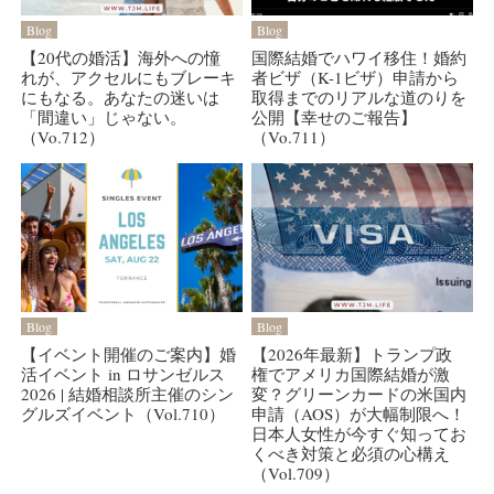
Blog
Blog
【20代の婚活】海外への憧
国際結婚でハワイ移住！婚約
れが、アクセルにもブレーキ
者ビザ（K-1ビザ）申請から
にもなる。あなたの迷いは
取得までのリアルな道のりを
「間違い」じゃない。
公開【幸せのご報告】
（Vo.712）
（Vo.711）
Blog
Blog
【イベント開催のご案内】婚
【2026年最新】トランプ政
活イベント in ロサンゼルス
権でアメリカ国際結婚が激
2026 | 結婚相談所主催のシン
変？グリーンカードの米国内
グルズイベント（Vol.710）
申請（AOS）が大幅制限へ！
日本人女性が今すぐ知ってお
くべき対策と必須の心構え
（Vol.709）