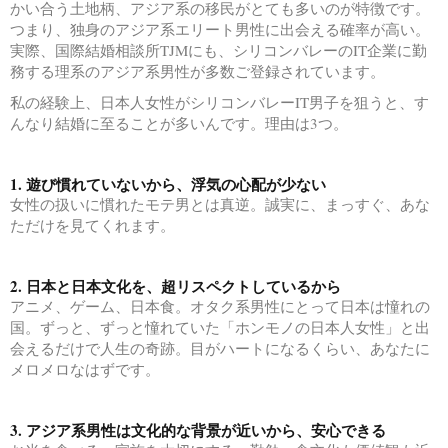
かい合う土地柄、アジア系の移民がとても多いのが特徴です。
つまり、独身のアジア系エリート男性に出会える確率が高い。
実際、国際結婚相談所TJMにも、シリコンバレーのIT企業に勤
務する理系のアジア系男性が多数ご登録されています。
私の経験上、日本人女性がシリコンバレーIT男子を狙うと、す
んなり結婚に至ることが多いんです。理由は3つ。
1. 遊び慣れていないから、浮気の心配が少ない
女性の扱いに慣れたモテ男とは真逆。誠実に、まっすぐ、あな
ただけを見てくれます。
2. 日本と日本文化を、超リスペクトしているから
アニメ、ゲーム、日本食。オタク系男性にとって日本は憧れの
国。ずっと、ずっと憧れていた「ホンモノの日本人女性」と出
会えるだけで人生の奇跡。目がハートになるくらい、あなたに
メロメロなはずです。
3. アジア系男性は文化的な背景が近いから、安心できる