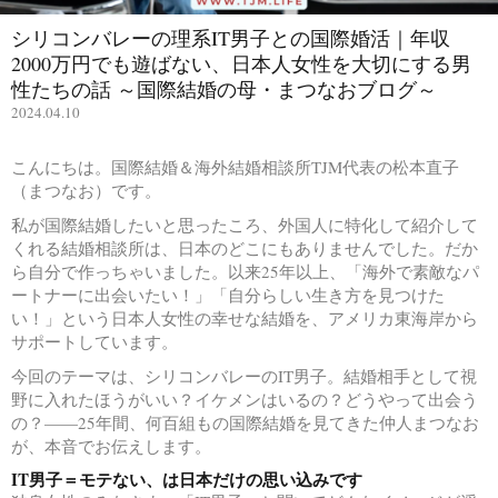
シリコンバレーの理系IT男子との国際婚活｜年収
2000万円でも遊ばない、日本人女性を大切にする男
性たちの話 ～国際結婚の母・まつなおブログ～
2024.04.10
こんにちは。国際結婚＆海外結婚相談所TJM代表の松本直子
（まつなお）です。
私が国際結婚したいと思ったころ、外国人に特化して紹介して
くれる結婚相談所は、日本のどこにもありませんでした。だか
ら自分で作っちゃいました。以来25年以上、「海外で素敵なパ
ートナーに出会いたい！」「自分らしい生き方を見つけた
い！」という日本人女性の幸せな結婚を、アメリカ東海岸から
サポートしています。
今回のテーマは、シリコンバレーのIT男子。結婚相手として視
野に入れたほうがいい？イケメンはいるの？どうやって出会う
の？——25年間、何百組もの国際結婚を見てきた仲人まつなお
が、本音でお伝えします。
IT男子＝モテない、は日本だけの思い込みです