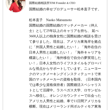
国際結婚相談所TJM Founder & CEO
国際結婚の幸せプロデューサー松本直子です。
松本直子 Naoko Matsumoto
国際結婚の国際結婚のマッチメーカー（仲人
士）として25年以上のキャリアを持ち、 延べ
3600人以上の独身女性に国際結婚の相談を受け
て参りました。現在は、アメリカ東海岸を拠点
に「外国人男性と結婚したい！」「海外在住の
日本人男性と結婚したい！」「海外キャリアを
構築したい！」「海外移住で自分の夢実現した
い！」日本人女性のライフスタイルをグローバ
ルな視点からサポートしています。ニューヨー
クのマッチメーキングインスティテュートで米
国のマッチメーカーの資格を取得。（日本国内
では希少な資格保持者）国際婚活スペシャリス
トとして活躍中。ラスベガス大学、ロサンゼル
スへ移住し、オレンジカウンティーで出会った
アメリカ人男性と結婚。車で11日間アメリカを
横断。現在はメリーランド州ボルティモア東海