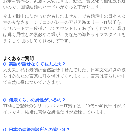
お米を食べる、家族を大切にする、勤勉。食文化も価値観も近
いので、国際結婚のハードルがぐっと下がります。
今まで眼中になかったかもしれません。でも婚活中の日本人女
性のみなさま、シリコンバレーのアジア系エリートIT男子を、
ぜひパートナー候補としてカウントしてあげてください。磨け
ば輝く男性との素敵なご縁が、あなたの海外ライフスタイルを
まぶしく照らしてくれるはずです。
よくあるご質問
Q. 英語が話せなくても大丈夫？
大丈夫。私も最初は全然話せませんでした。日本文化好きの彼
らはあなたの言葉に耳を傾けてくれますし、言葉は暮らしの中
で自然に身についていきます。
Q. 何歳くらいの男性がいるの？
TJMにご登録のシリコンバレーIT男子は、30代〜40代半ばがメ
インです。結婚に真剣な男性だけが登録しています。
Q. 日本の結婚相談所との違いは？