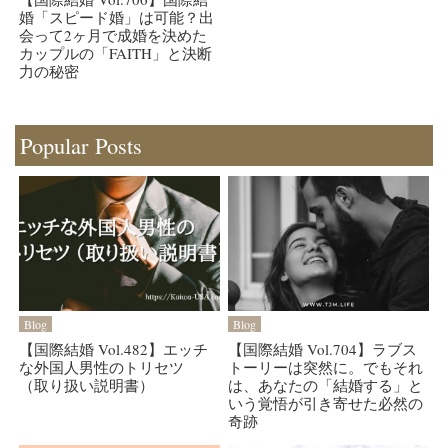
婚「スピード婚」は可能？出
会って2ヶ月で成婚を決めた
カップルの「FAITH」と決断
力の秘密
Popular Posts
Blog
Blog
【国際結婚 Vol.482】エッチ
【国際結婚 Vol.704】ラブス
な外国人男性のトリセツ
トーリーは突然に。でもそれ
（取り扱い説明書）
は、あなたの「結婚する」と
いう覚悟が引き寄せた必然の
奇跡