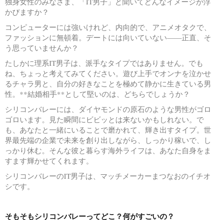
独身女性のみなさま、「IT男子」と聞いてどんなイメージが浮
かびますか？
コンピューターには強いけれど、内向的で、アニメオタクで、
ファッションに無頓着。デートには向いていない——正直、そ
う思っていませんか？
たしかに理系IT男子は、派手なタイプではありません。でも
ね、ちょっと考えてみてください。遊び上手でオンナを泣かせ
るチャラ男と、自分の好きなことを極めて静かに生きている男
性。**結婚相手**として堅いのは、どちらでしょうか？
シリコンバレーには、ダイヤモンドの原石のような男性がゴロ
ゴロいます。見た瞬間にビビッとは来ないかもしれない。で
も、あなたと一緒にいることで磨かれて、輝き出すタイプ。世
界最先端の企業で未来を創り出しながら、しっかり稼いで、し
っかり休む。そんな彼と暮らす海外ライフは、あなた自身をま
すます輝かせてくれます。
シリコンバレーのIT男子は、マッチメーカーまつなおのイチオ
シです。
そもそもシリコンバレーってどこ？何がすごいの？