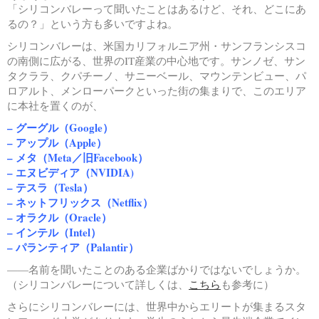
「シリコンバレーって聞いたことはあるけど、それ、どこにあ
るの？」という方も多いですよね。
シリコンバレーは、米国カリフォルニア州・サンフランシスコ
の南側に広がる、世界のIT産業の中心地です。サンノゼ、サン
タクララ、クパチーノ、サニーベール、マウンテンビュー、パ
ロアルト、メンローパークといった街の集まりで、このエリア
に本社を置くのが、
– グーグル（Google）
– アップル（Apple）
– メタ（Meta／旧Facebook）
– エヌビディア（NVIDIA)
– テスラ（Tesla）
– ネットフリックス（Netflix）
– オラクル（Oracle）
– インテル（Intel）
– パランティア（Palantir）
——名前を聞いたことのある企業ばかりではないでしょうか。
（シリコンバレーについて詳しくは、
こちら
も参考に）
さらにシリコンバレーには、世界中からエリートが集まるスタ