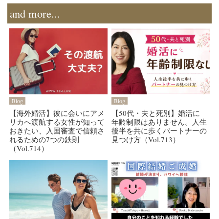
and more...
Blog
Blog
【海外婚活】彼に会いにアメ
【50代・夫と死別】婚活に
リカへ渡航する女性が知って
年齢制限はありません。人生
おきたい、入国審査で信頼さ
後半を共に歩くパートナーの
れるための7つの鉄則
見つけ方（Vol.713）
（Vol.714）