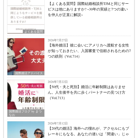
【よくある質問】国際結婚相談所TJMと同じサー
ビスは他にありますか? ~30年の実績と7つの違い
を仲人が正直に解説~
よくある質問
2026年7月27日
【海外婚活】彼に会いにアメリカへ渡航する女性
が知っておきたい、入国審査で信頼されるための7
つの鉄則（Vol.714）
国際婚活アドバイス
2026年7月22日
【50代・夫と死別】婚活に年齢制限はありませ
ん。人生後半を共に歩くパートナーの見つけ方
（Vol.713）
国際婚活ブログ by まつ
なお
2026年7月12日
【20代の婚活】海外への憧れが、アクセルにもブ
レーキにもなる。あなたの迷いは「間違い」じゃ