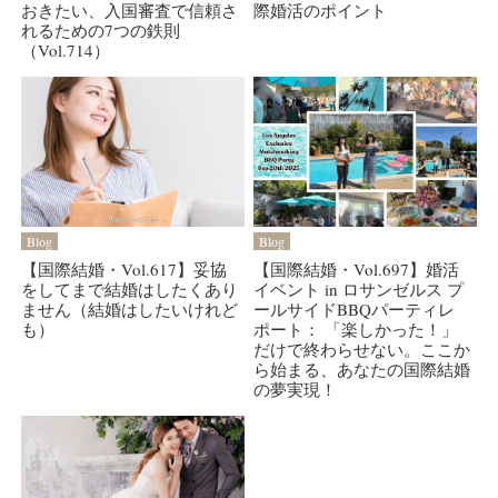
おきたい、入国審査で信頼さ
際婚活のポイント
れるための7つの鉄則
（Vol.714）
Blog
Blog
【国際結婚・Vol.617】妥協
【国際結婚・Vol.697】婚活
をしてまで結婚はしたくあり
イベント in ロサンゼルス プ
ません（結婚はしたいけれど
ールサイドBBQパーティレ
も）
ポート： 「楽しかった！」
だけで終わらせない。ここか
ら始まる、あなたの国際結婚
の夢実現！