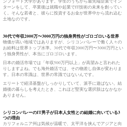
ンフォード大学があります。学生のうちから最先端企業でイン
ターンをして、卒業後は就職や起業でIT技術の未来を創ってい
く。そんな若者と、彼らに投資するお金が世界中から流れ込む
土地なのです。
30代で年収2000万〜3000万円の独身男性がゴロゴロいる世界
物価が高い地域ではありますが、シリコンバレーで働く人々の
お給料は世界トップ水準。30代で年収2000万円〜3000万円とい
う独身男性が、本当にゴロゴロいます。
日本の婚活市場では「年収500万円以上」が高望みと言われた
りしますよね。でも海外婚活では、その物差し自体が変わりま
す。日本の常識は、世界の常識ではないんです。
エリートで経済基盤がしっかりしていて、派手に遊ばない。結
婚後の暮らしを考えたとき、これほど堅実な選択肢はなかなか
ありません。
シリコンバレーのIT男子が日本人女性との結婚に向いている3
つの理由
カリフォルニア州は気候が温暖で、太平洋を挟んでアジアと向