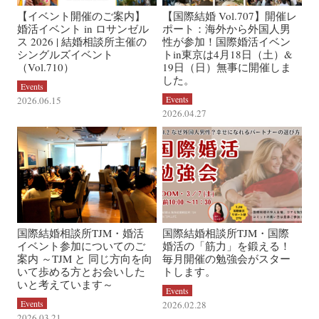
【イベント開催のご案内】
【国際結婚 Vol.707】開催レ
婚活イベント in ロサンゼル
ポート：海外から外国人男
ス 2026 | 結婚相談所主催の
性が参加！国際婚活イベン
シングルズイベント
トin東京は4月18日（土）&
（Vol.710）
19日（日）無事に開催しま
した。
Events
Events
2026.06.15
2026.04.27
国際結婚相談所TJM・婚活
国際結婚相談所TJM・国際
イベント参加についてのご
婚活の「筋力」を鍛える！
案内 ～TJM と 同じ方向を向
毎月開催の勉強会がスター
いて歩める方とお会いした
トします。
いと考えています～
Events
Events
2026.02.28
2026.03.21