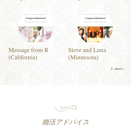
Message from R
Steve and Luna
(California)
(Minnesota)
more...
婚活アドバイス