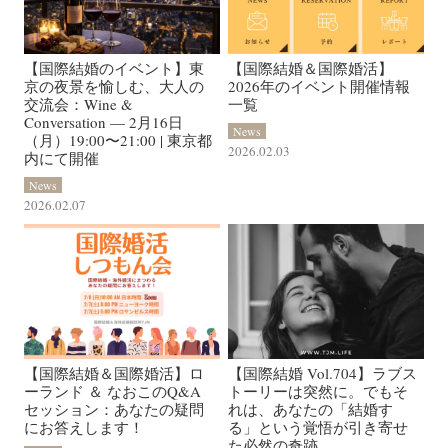
【国際結婚のイベント】東
【国際結婚＆国際婚活】
京の夜景を愉しむ、大人の
2026年のイベント開催情報
交流会：Wine &
一覧
Conversation — 2月16日
News
（月）19:00〜21:00 | 東京都
2026.02.03
内にて開催
News
2026.02.07
【国際結婚＆国際婚活】ロ
【国際結婚 Vol.704】ラブス
ーランド ＆ なおこのQ&A
トーリーは突然に。でもそ
セッション：あなたの疑問
れは、あなたの「結婚す
にお答えします！
る」という覚悟が引き寄せ
た必然の奇跡