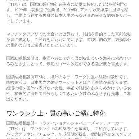
（TJM）は、国際結婚と海外在住者の結婚に特化した結婚相談所で
す。1999年、表参道で創業後、2009年にアメリカ東海岸に拠点を移
し、世界に点在する独身の日本人中のみなさまの幸せな結婚をサポー
トしています。
マッチングアプリでの出会いとは異なり、結婚を目的とした真剣な独
身者に限定し、ご登録をいただいています。遊び目的の方、結婚以外
の目的の方はご遠慮いただいています。
国際結婚相談所は、生涯を共にできる真剣な出会いを海外に求めてい
るみなさまにとって、最短のゴール設定ができる選択肢と言えます。
国際結婚相談所TJMは、海外のネットワークに強い結婚相談所です。
国際婚活は、日本国内の婚活マーケットとは全く事情が異なります。
婚活の幅を国外へ広げたい女性、年齢で結婚をあきらめかけている女
性、将来的に海外で自分らしく生きたい女性のみなさまは是非、ご相
談ください。
ワンランク上・質の高いご縁に特化
国際結婚相談所・トラディショナルジャパニーズマッチメーカー
（TJM）は、ワンランク上の独身男性を厳選し、ご紹介しています。
バックグラウンドチェック、年収証明の提出、個別の審査をスタッフ