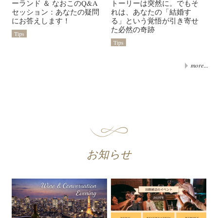
ーランド ＆ なおこのQ&A
トーリーは突然に。でもそ
セッション：あなたの疑問
れは、あなたの「結婚す
にお答えします！
る」という覚悟が引き寄せ
た必然の奇跡
Tips
Tips
more...
お知らせ