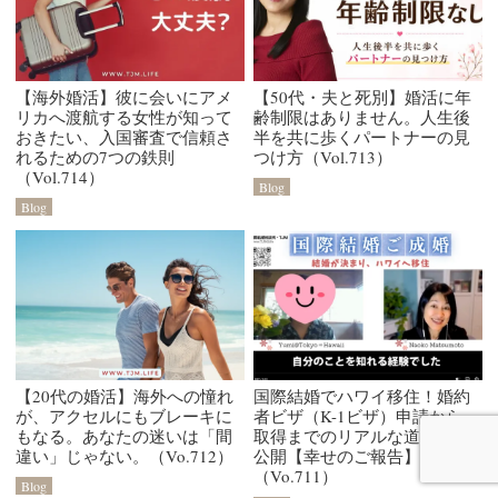
【海外婚活】彼に会いにアメ
【50代・夫と死別】婚活に年
リカへ渡航する女性が知って
齢制限はありません。人生後
おきたい、入国審査で信頼さ
半を共に歩くパートナーの見
れるための7つの鉄則
つけ方（Vol.713）
（Vol.714）
Blog
Blog
【20代の婚活】海外への憧れ
国際結婚でハワイ移住！婚約
が、アクセルにもブレーキに
者ビザ（K-1ビザ）申請から
もなる。あなたの迷いは「間
取得までのリアルな道のりを
違い」じゃない。（Vo.712）
公開【幸せのご報告】
（Vo.711）
Blog