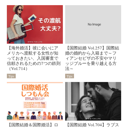
【海外婚活】彼に会いにア
【国際結婚 Vol.257】国際結
メリカへ渡航する女性が知
婚の婚約から入籍まで～フ
っておきたい、入国審査で
ィアンセビザの不安やマリ
信頼されるための7つの鉄則
ッジブルーを乗り越える方
（Vol.714）
法～
Tips
Tips
【国際結婚＆国際婚活】ロ
【国際結婚 Vol.704】ラブス