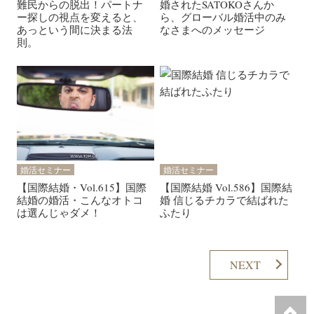
難民からの脱出！パートナ
婚されたSATOKOさんか
ー探しの視点を変えると、
ら、グローバル婚活中のみ
あっという間に決まる法
なさまへのメッセージ
則。
婚活セミナー
婚活セミナー
【国際結婚・Vol.615】国際
【国際結婚 Vol.586】国際結
結婚の婚活・こんなオトコ
婚 信じるチカラで結ばれた
は選んじゃダメ！
ふたり
NEXT